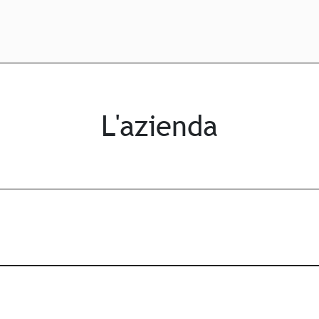
L'azienda
Stampa in tutto i
Pieffe Serigrafia decora il pa
reparto produttivo dove compet