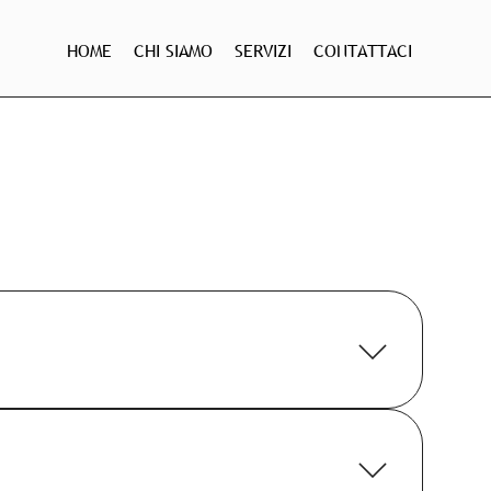
HOME
CHI SIAMO
SERVIZI
CONTATTACI
l mondo
ckaging prevalentemente cosmetico nel proprio
enza e specializzazione “danno vita” alla