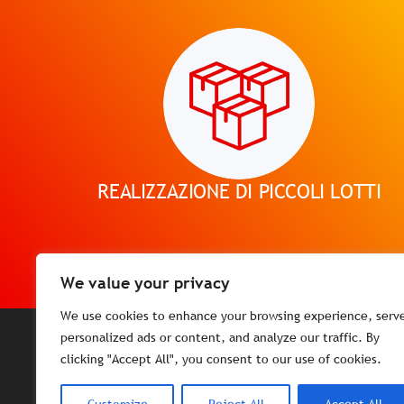
Un nostr
logistica.
Parlaci delle tu
Operiamo quotidianamente con massima attenzion
Parlaci delle tu
reparti per garantire alla nostra clientela un’ ec
servizio.
Un nostr
Parlaci delle tu
REALIZZAZIONE DI PICCOLI LOTTI
Un nostr
Parlaci delle tu
We value your privacy
We use cookies to enhance your browsing experience, serv
personalized ads or content, and analyze our traffic. By
clicking "Accept All", you consent to our use of cookies.